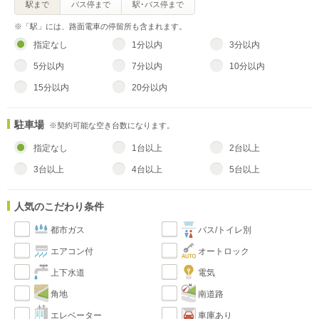
駅まで
バス停まで
駅･バス停まで
※「駅」には、路面電車の停留所も含まれます。
指定なし
1分以内
3分以内
5分以内
7分以内
10分以内
15分以内
20分以内
駐車場
※契約可能な空き台数になります。
指定なし
1台以上
2台以上
3台以上
4台以上
5台以上
人気のこだわり条件
都市ガス
バス/トイレ別
エアコン付
オートロック
上下水道
電気
角地
南道路
エレベーター
車庫あり