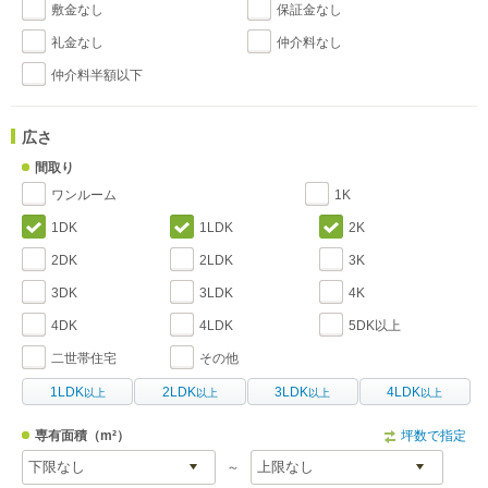
敷金なし
保証金なし
礼金なし
仲介料なし
仲介料半額以下
広さ
間取り
ワンルーム
1K
1DK
1LDK
2K
2DK
2LDK
3K
3DK
3LDK
4K
4DK
4LDK
5DK以上
二世帯住宅
その他
1LDK
2LDK
3LDK
4LDK
以上
以上
以上
以上
専有面積
（m²）
坪数で指定
～