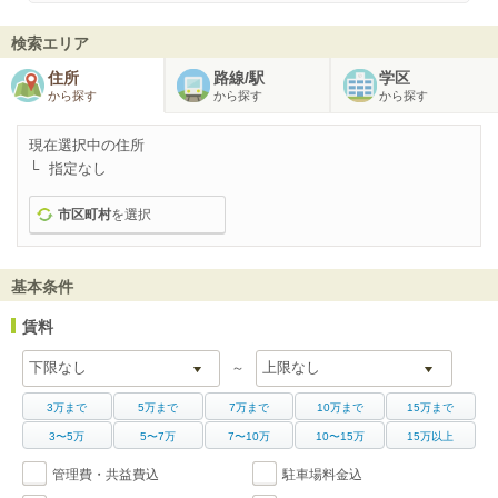
検索エリア
住所
路線/駅
学区
から探す
から探す
から探す
現在選択中の住所
指定なし
市区町村
を選択
基本条件
賃料
～
3万まで
5万まで
7万まで
10万まで
15万まで
3〜5万
5〜7万
7〜10万
10〜15万
15万以上
管理費・共益費込
駐車場料金込