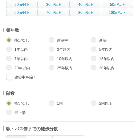
20m²
30m²
40m²
50m²
以上
以上
以上
以上
60m²
70m²
80m²
100m²
以上
以上
以上
以上
築年数
指定なし
建築中
新築
1年以内
3年以内
5年以内
7年以内
10年以内
15年以内
20年以内
25年以内
30年以内
建築中を除く
階数
指定なし
1階
2階以上
最上階
駅・バス停までの徒歩分数