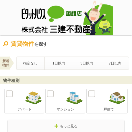
賃貸物件
を探す
新着
指定なし
1日以内
3日以内
7日以内
物件
物件種別
アパート
マンション
一戸建て
もっと見る