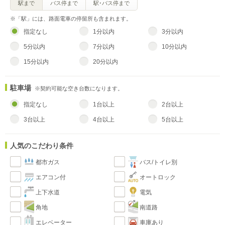
駅まで
バス停まで
駅･バス停まで
※「駅」には、路面電車の停留所も含まれます。
指定なし
1分以内
3分以内
5分以内
7分以内
10分以内
15分以内
20分以内
駐車場
※契約可能な空き台数になります。
指定なし
1台以上
2台以上
3台以上
4台以上
5台以上
人気のこだわり条件
都市ガス
バス/トイレ別
エアコン付
オートロック
上下水道
電気
角地
南道路
エレベーター
車庫あり