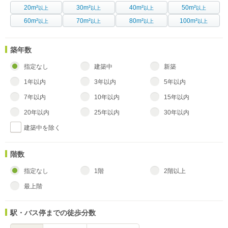
20m²
30m²
40m²
50m²
以上
以上
以上
以上
60m²
70m²
80m²
100m²
以上
以上
以上
以上
築年数
指定なし
建築中
新築
1年以内
3年以内
5年以内
7年以内
10年以内
15年以内
20年以内
25年以内
30年以内
建築中を除く
階数
指定なし
1階
2階以上
最上階
駅・バス停までの徒歩分数