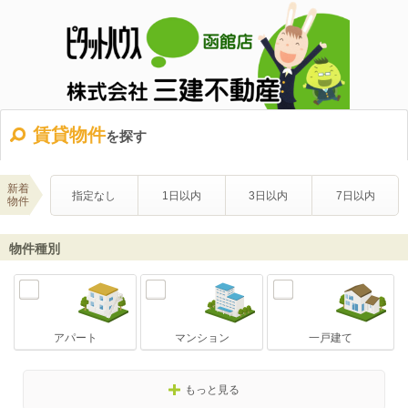
賃貸物件
を探す
新着
指定なし
1日以内
3日以内
7日以内
物件
物件種別
アパート
マンション
一戸建て
もっと見る