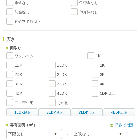
敷金なし
保証金なし
礼金なし
仲介料なし
仲介料半額以下
広さ
間取り
ワンルーム
1K
1DK
1LDK
2K
2DK
2LDK
3K
3DK
3LDK
4K
4DK
4LDK
5DK以上
二世帯住宅
その他
1LDK
2LDK
3LDK
4LDK
以上
以上
以上
以上
専有面積
（m²）
坪数で指定
～