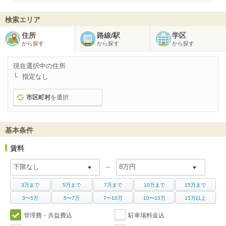
検索エリア
住所
路線/駅
学区
から探す
から探す
から探す
現在選択中の住所
指定なし
市区町村
を選択
基本条件
賃料
～
3万まで
5万まで
7万まで
10万まで
15万まで
3〜5万
5〜7万
7〜10万
10〜15万
15万以上
管理費・共益費込
駐車場料金込