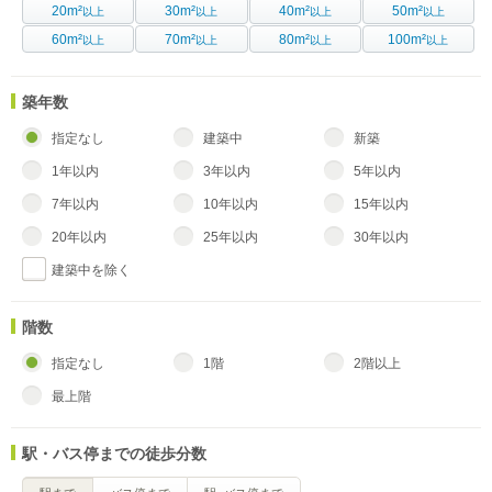
20m²
30m²
40m²
50m²
以上
以上
以上
以上
60m²
70m²
80m²
100m²
以上
以上
以上
以上
築年数
指定なし
建築中
新築
1年以内
3年以内
5年以内
7年以内
10年以内
15年以内
20年以内
25年以内
30年以内
建築中を除く
階数
指定なし
1階
2階以上
最上階
駅・バス停までの徒歩分数