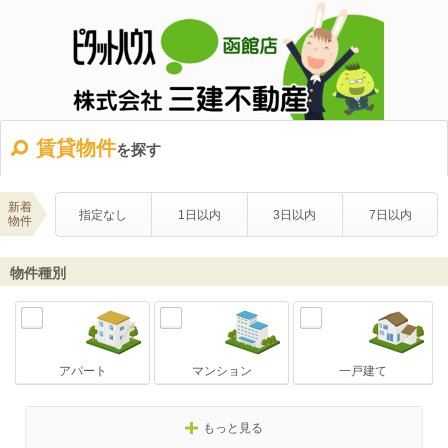
賃貸物件
を探す
新着
指定なし
1日以内
3日以内
7日以内
物件
物件種別
アパート
マンション
一戸建て
もっと見る