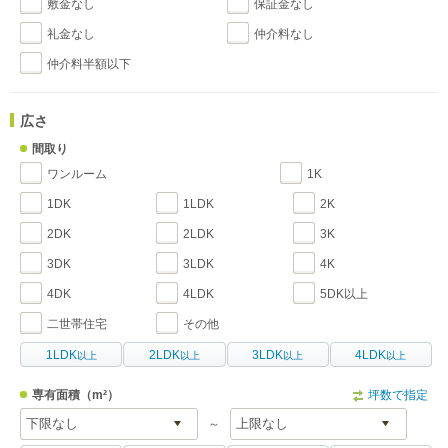
敷金なし
保証金なし
礼金なし
仲介料なし
仲介料半額以下
広さ
間取り
ワンルーム
1K
1DK
1LDK
2K
2DK
2LDK
3K
3DK
3LDK
4K
4DK
4LDK
5DK以上
二世帯住宅
その他
1LDK
2LDK
3LDK
4LDK
以上
以上
以上
以上
専有面積
（m²）
坪数で指定
～