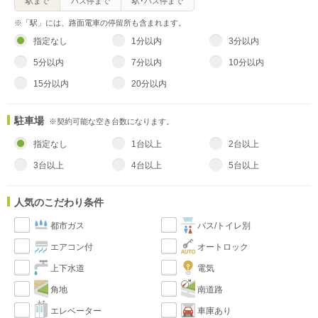
駅まで
バス停まで
駅･バス停まで
※「駅」には、路面電車の停留所も含まれます。
指定なし
1分以内
3分以内
5分以内
7分以内
10分以内
15分以内
20分以内
駐車場
※契約可能な空き台数になります。
指定なし
1台以上
2台以上
3台以上
4台以上
5台以上
人気のこだわり条件
都市ガス
バス/トイレ別
エアコン付
オートロック
上下水道
電気
角地
南道路
エレベーター
車庫あり