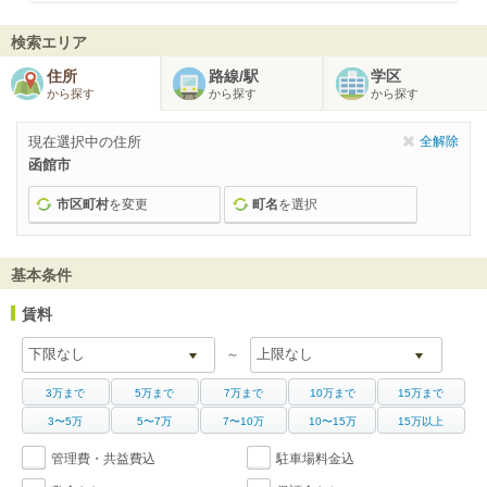
検索エリア
住所
路線/駅
学区
から探す
から探す
から探す
現在選択中の住所
全解除
函館市
市区町村
を変更
町名
を選択
基本条件
賃料
～
3万まで
5万まで
7万まで
10万まで
15万まで
3〜5万
5〜7万
7〜10万
10〜15万
15万以上
管理費・共益費込
駐車場料金込